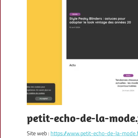
petit-echo-de-la-mode.
Site web :
https://www.petit-echo-de-la-mode.f